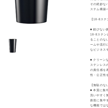
その絶妙な
ステム構築
【18-8ス
■ 錆びない挑
18-8ス
ることのな
ームや流行
なビジネス
■ クリーンな
ステンレス
の責任感を
性・公正性
【無駄のな
■ 本質に集中
洗いやすく
創造に集中する
な機能では