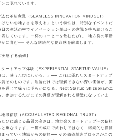
インに表れています。
込む革新意識（SEAMLESS INNOVATION MINDSET）
りげない心地よさを添える」という特性は、特別なイベントだ
毎日の生活の中でイノベーション創出への意識を持ち続けるこ
を表しています。一杯のコーヒーを飲むたびに、地方発の革新
静かに育む── そんな継続的な使命感を醸成します。
に実感する価値】
タートアップ体験（EXPERIENTIAL STARTUP VALUE）
由は、使うたびにわかる。」── これは優れたスタートアップ
本質そのものです。理論だけでは理解できない深い価値が、実
通じて徐々に明らかになる。Next Startup Shizuokaのエ
も、参加するたびにその真価が理解される構造になっていま
地域信頼（ACCUMULATED REGIONAL TRUST）
るたびに感じる品質の高さは、地方発スタートアップへの信頼
スと重なります。一度の成功で終わりではなく、継続的な価値
深まっていく地域からの信頼── その価値創造プロセスがこの