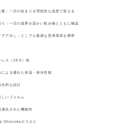
立案：一日の始まりを理想的な温度で迎える
返り：一日の成果を温かい飲み物とともに確認
イデア出し：どこでも最適な思考環境を携帯
】
レス（18-8）他
造による優れた保温・保冷性能
衛生的な設計
美しいフォルム
最適化された機能性
tup Shizuokaロゴ入り