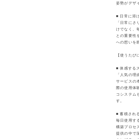
姿勢がデザ
■ 日常に溶け
「日常にさ
けでなく、
との重要性
への想いを
【使うたび
■ 体感するス
「人気の理
サービスの
際の使用体験を
コシステム
す。
■ 蓄積される
毎日使用す
構築プロセ
提供の中で