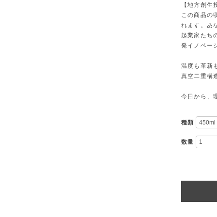
【地方創生
この商品の収
れます。あ
起業家たち
発イノベー
温度も革新
真空二重構
今日から、
種類
数量