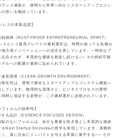
バランス感覚が、静岡から世界へ向かうスタートアップエコシ
への想いを物語っています。
テンレスの革新品質】
戦精神（RUST-PROOF ENTREPRENEURIAL SPIRIT）
テンレスという最高グレードの素材選択は、時間が経っても色褪せ
い地方発イノベーションへの信念を表しています。一時的なブ
に左右されず、本質的な価値を創造し続ける── その持続可能
モデルへの配慮が素材に込められています。
成長環境（CLEAN GROWTH ENVIRONMENT）
の衛生性は、透明で健全なスタートアップエコシステム構築へ
表しています。物理的な清潔さと、ビジネスプロセスの透明
を同時に保証する姿勢が、この素材選択に反映されています。
いフォルムの効率性】
する設計（ESSENCE-FOCUSED DESIGN）
無駄のないフォルムは、余分な要素を削ぎ落とし本質的な価値
Next Startup Shizuokaの哲学を体現しています。装飾的
なく、真に社会にインパクトを与える革新に集中する── その