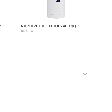
ニ
NO MORE COFFEE × K VALU ボトル
¥5,000