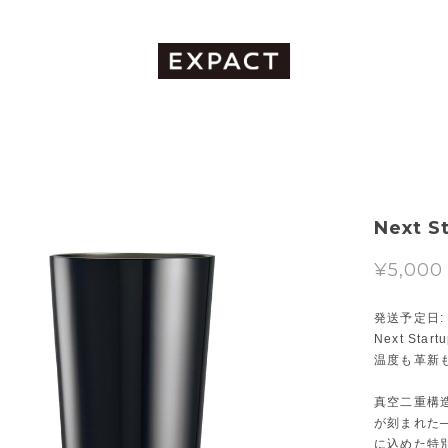
Next 
¥5,000
発送予定日: 2
Next Star
温度も革新
真空二重構造の
が刻まれた
に込めた特