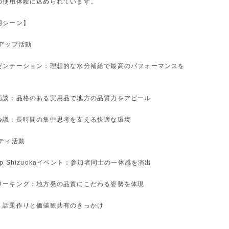
の使用体験に込められています。
用シーン】
トアップ活動
ゼンテーション：理想的な水分補給で最高のパフォーマンスを
面談：品格のある実用品で地方の品質力をアピール
会議：長時間の集中思考を支える快適な環境
ティ活動
artup Shizuokaイベント：参加者同士の一体感を演出
ワーキング：地方発の品質にこだわる姿勢を体現
：話題作りと価値観共有のきっかけ