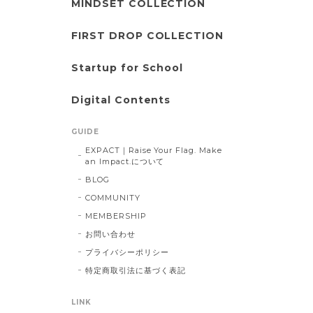
MINDSET COLLECTION
FIRST DROP COLLECTION
Startup for School
Digital Contents
GUIDE
EXPACT｜Raise Your Flag. Make
an Impact.について
BLOG
COMMUNITY
MEMBERSHIP
お問い合わせ
プライバシーポリシー
特定商取引法に基づく表記
LINK