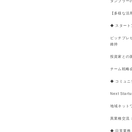
タンブラー
【多様な活
◆ スター
ピッチプレ
維持
投資家との
チーム戦略
◆ コミュニ
Next St
地域ネット
異業種交流
◆ 日常業務