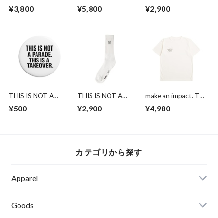
Bag
Eco Bag
¥3,800
¥5,800
¥2,900
THIS IS NOT A
THIS IS NOT A
make an impact. T
PARADE. THIS IS A
PARADE. THIS IS A
shirts
¥500
¥2,900
¥4,980
TAKEOVER.バッジ
TAKEOVER.Socks
カテゴリから探す
Apparel
Tシャツ
Goods