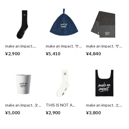
make an impact.
make an impact. サ
make an impact. サ
Socks
ウナハット
ウナタオル
¥2,900
¥5,410
¥4,840
make an impact. タ
THIS IS NOT A
make an impact. エ
ンブラー
PARADE. THIS IS A
コバッグ
¥5,000
¥2,900
¥3,800
TAKEOVER.Socks