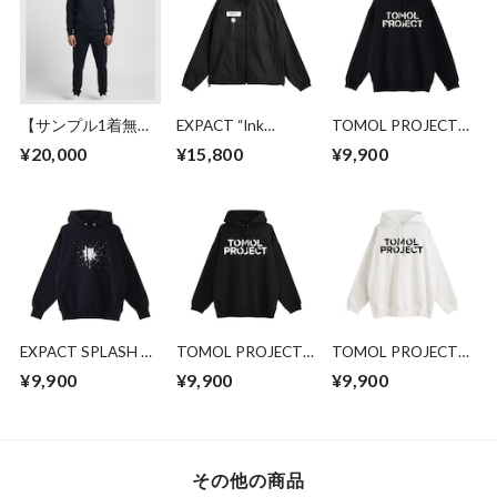
【サンプル1着無
EXPACT “Ink
TOMOL PROJECT
料】オリジナルグッ
Splash” Track Jacket
パーカー（限定）
¥20,000
¥15,800
¥9,900
ズ＆デザイン制作プ
ラン by EXPACT
Apparel
EXPACT SPLASH パ
TOMOL PROJECT
TOMOL PROJECT
ーカー
限定パーカーⅡ
限定パーカーⅡ
¥9,900
¥9,900
¥9,900
その他の商品