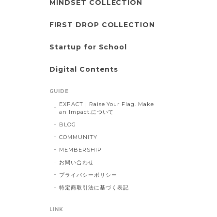
MINDSET COLLECTION
FIRST DROP COLLECTION
Startup for School
Digital Contents
GUIDE
EXPACT｜Raise Your Flag. Make
an Impact.について
BLOG
COMMUNITY
MEMBERSHIP
お問い合わせ
プライバシーポリシー
特定商取引法に基づく表記
LINK