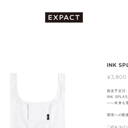
INK SP
¥3,800
発送予定日: 2
INK SPLAS
――未来を
環境への配
このエコバッ