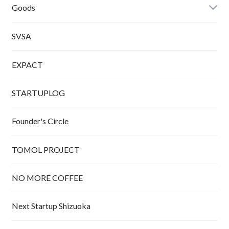
Tシャツ
Goods
SVSA
EXPACT
STARTUPLOG
Founder's Circle
TOMOL PROJECT
NO MORE COFFEE
Next Startup Shizuoka