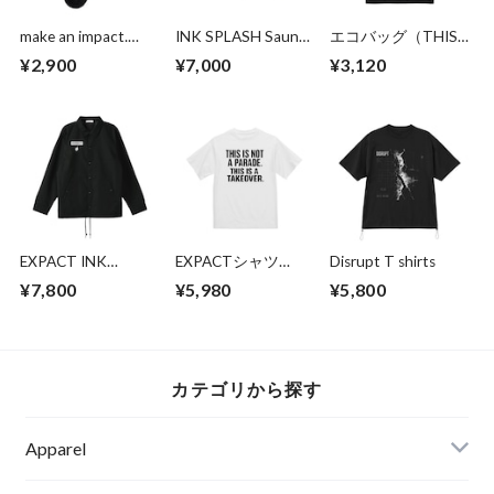
make an impact.
INK SPLASH Sauna
エコバッグ（THIS
Socks
Hat
IS NOT A PARADE.
¥2,900
¥7,000
¥3,120
THIS IS A
TAKEOVER. ）
EXPACT INK
EXPACTシャツ
Disrupt T shirts
SPLASH コーチジャ
（THIS IS NOT A
¥7,800
¥5,980
¥5,800
ケット
PARADE. THIS IS A
TAKEOVER.）
カテゴリから探す
Apparel