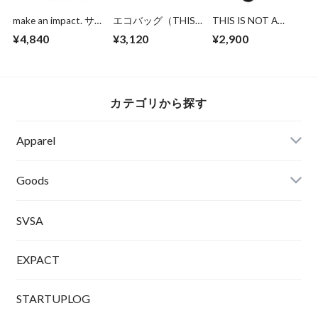
make an impact. サ
エコバッグ（THIS
THIS IS NOT A
ウナタオル
IS NOT A PARADE.
PARADE. THIS IS A
¥4,840
¥3,120
¥2,900
THIS IS A
TAKEOVER.Socks
TAKEOVER. ）
カテゴリから探す
Apparel
Tシャツ
Goods
SVSA
EXPACT
STARTUPLOG