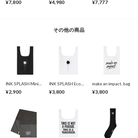
¥7,800
¥4,980
¥7,777
ク・シルキー）
その他の商品
INK SPLASH Mini
INK SPLASH Eco
make an impact. bag
Eco Bag
Bag
¥2,900
¥3,800
¥3,800