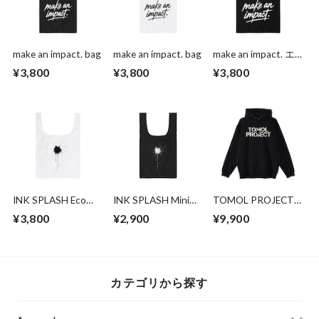
make an impact. bag
make an impact. bag
make an impact. エ
コバッグ
¥3,800
¥3,800
¥3,800
INK SPLASH Eco
INK SPLASH Mini
TOMOL PROJECT
Bag
Eco Bag
パーカー（限定）
¥3,800
¥2,900
¥9,900
カテゴリから探す