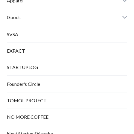
Apparel
Tシャツ
Goods
SVSA
EXPACT
STARTUPLOG
Founder's Circle
TOMOL PROJECT
NO MORE COFFEE
Next Startup Shizuoka