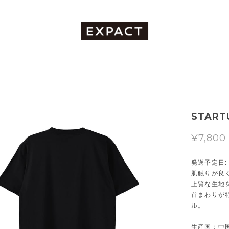
STAR
¥7,800
発送予定日: 2
肌触りが良
上質な生地
首まわりが
ル。
生産国：中