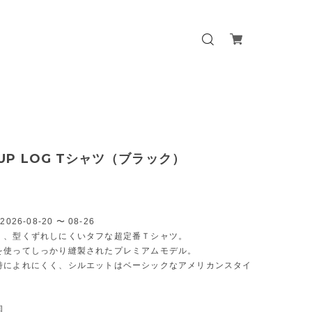
TUP LOG Tシャツ（ブラック）
026-08-20 〜 08-26
く、型くずれしにくいタフな超定番Ｔシャツ。
を使ってしっかり縫製されたプレミアムモデル。
特によれにくく、シルエットはベーシックなアメリカンスタイ
国