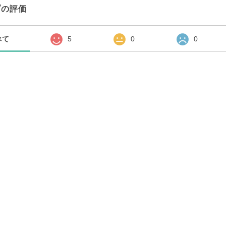
プの評価
べて
5
0
0