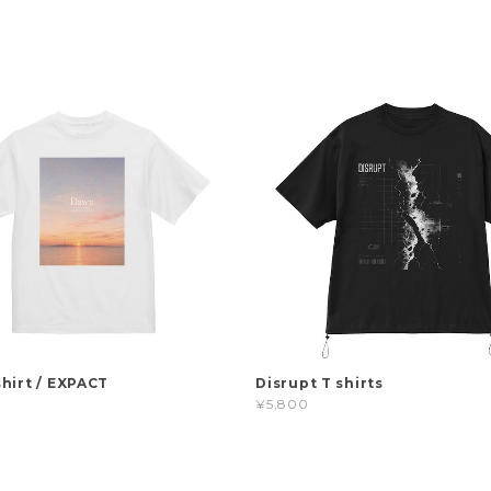
hirt / EXPACT
Disrupt T shirts
¥5,800