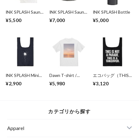
INK SPLASH Sauna
INK SPLASH Sauna
INK SPLASH Bottle
Towel
Hat
¥5,500
¥7,000
¥5,000
INK SPLASH Mini
Dawn T-shirt /
エコバッグ（THIS
Eco Bag
EXPACT
IS NOT A PARADE.
¥2,900
¥5,980
¥3,120
THIS IS A
TAKEOVER. ）
カテゴリから探す
Apparel