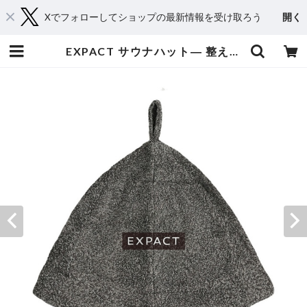
Xでフォローしてショップの最新情報を受け取ろう
開く
EXPACT サウナハット― 整えて、未来への旗を掲げる | EXPACT｜Raise Your Flag. Make an Impact.