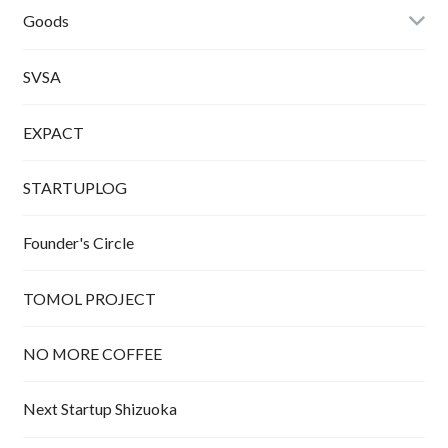
Tシャツ
Goods
SVSA
EXPACT
STARTUPLOG
Founder's Circle
TOMOL PROJECT
NO MORE COFFEE
Next Startup Shizuoka