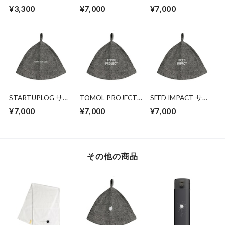
SPLASH タオル
ナハット― 整え、
ナハット― 整え、
¥3,300
¥7,000
¥7,000
記し、次の一歩へ
記し、次の一歩へ
STARTUPLOG サウ
TOMOL PROJECT
SEED IMPACT サウ
ナハット― 整え、
サウナハット― 明
ナハット― 変化の
¥7,000
¥7,000
¥7,000
記し、次の一歩へ
日へとつながる、一
種を育てる、静かな
歩のために
時間
その他の商品