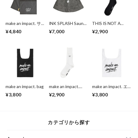
make an impact. サ
INK SPLASH Sauna
THIS IS NOT A
ウナタオル
Hat
PARADE. THIS IS A
¥4,840
¥7,000
¥2,900
TAKEOVER.Socks
make an impact. bag
make an impact.
make an impact. エ
Socks
コバッグ
¥3,800
¥2,900
¥3,800
カテゴリから探す