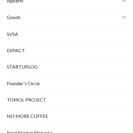
Apparel
Tシャツ
Goods
SVSA
EXPACT
STARTUPLOG
Founder's Circle
TOMOL PROJECT
NO MORE COFFEE
Next Startup Shizuoka