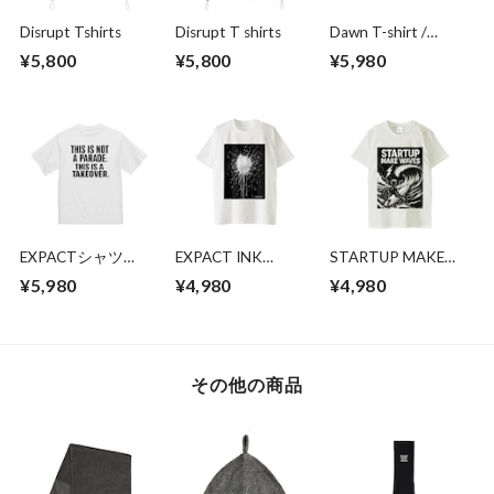
Disrupt Tshirts
Disrupt T shirts
Dawn T-shirt /
EXPACT
¥5,800
¥5,800
¥5,980
EXPACTシャツ
EXPACT INK
STARTUP MAKE
（THIS IS NOT A
SPLASH Tシャツ
WAVES T-shirt
¥5,980
¥4,980
¥4,980
PARADE. THIS IS A
TAKEOVER.）
その他の商品