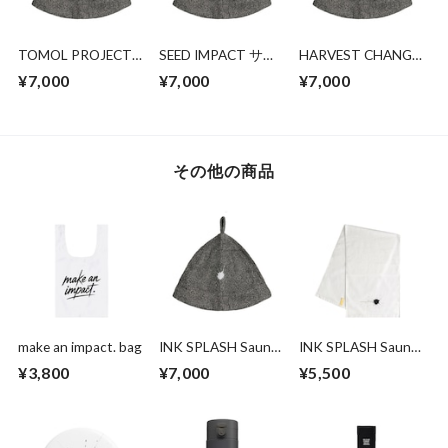
TOMOL PROJECT
SEED IMPACT サウ
HARVEST CHANGE
サウナハット― 明
ナハット― 変化の
サウナハット ― 変
¥7,000
¥7,000
¥7,000
日へとつながる、一
種を育てる、静かな
化の実りを育む、特
歩のために
時間
別なととのい時間
その他の商品
make an impact. bag
INK SPLASH Sauna
INK SPLASH Sauna
Hat
Towel
¥3,800
¥7,000
¥5,500