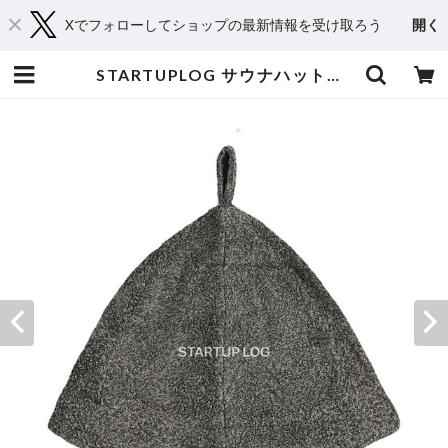
Xでフォローしてショップの最新情報を受け取ろう
開く
STARTUPLOG サウナハット― 整え、記し、次の一歩へ | EXPACT｜Raise Your Flag. Make an Impact.