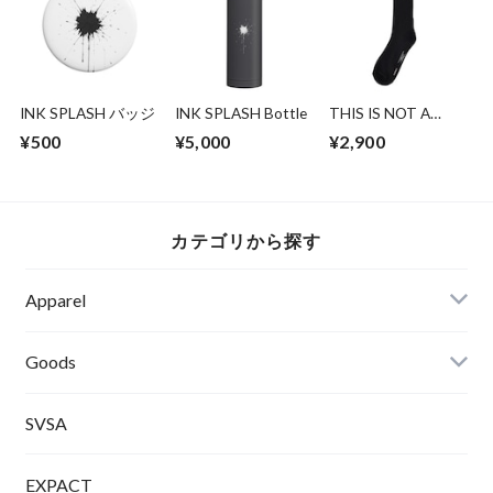
INK SPLASH バッジ
INK SPLASH Bottle
THIS IS NOT A
PARADE. THIS IS A
¥500
¥5,000
¥2,900
TAKEOVER.Socks
カテゴリから探す
Apparel
Tシャツ
Goods
SVSA
EXPACT