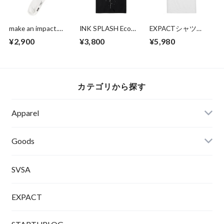
make an impact.
INK SPLASH Eco
EXPACTシャツ
Socks
Bag
（THIS IS NOT A
¥2,900
¥3,800
¥5,980
PARADE. THIS IS A
TAKEOVER.）
カテゴリから探す
Apparel
Tシャツ
Goods
SVSA
EXPACT