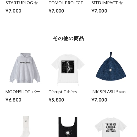
STARTUPLOG サウ
TOMOL PROJECT
SEED IMPACT サウ
ナハット― 整え、
サウナハット― 明
ナハット― 変化の
¥7,000
¥7,000
¥7,000
記し、次の一歩へ
日へとつながる、一
種を育てる、静かな
歩のために
時間
その他の商品
MOONSHOT パー
Disrupt Tshirts
INK SPLASH Sauna
カー
Hat
¥6,800
¥5,800
¥7,000