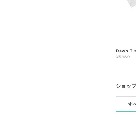
Dawn T-s
¥5,980
ショッ
す