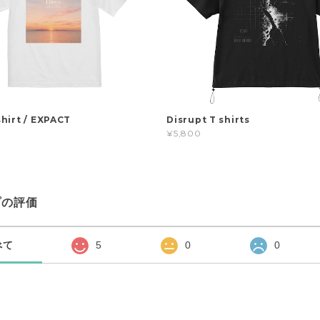
hirt / EXPACT
Disrupt T shirts
¥5,800
プの評価
べて
5
0
0