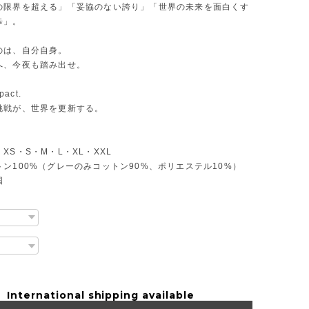
の限界を超える」「妥協のない誇り」「世界の未来を面白くす
歩」。
のは、自分自身。
へ、今夜も踏み出せ。
pact.
挑戦が、世界を更新する。
】
XS・S・M・L・XL・XXL
ン100%（グレーのみコットン90%、ポリエステル10%）
国
International shipping available