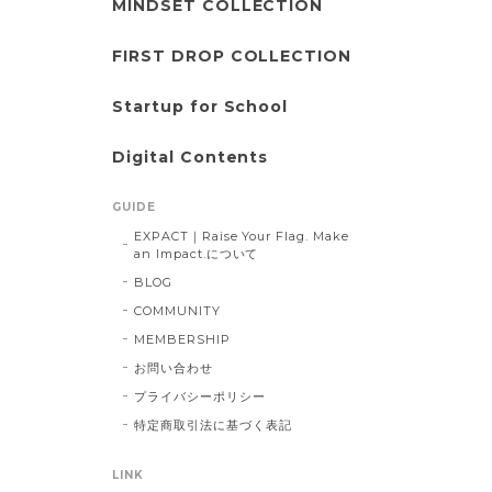
MINDSET COLLECTION
FIRST DROP COLLECTION
Startup for School
Digital Contents
GUIDE
EXPACT｜Raise Your Flag. Make
an Impact.について
BLOG
COMMUNITY
MEMBERSHIP
お問い合わせ
プライバシーポリシー
特定商取引法に基づく表記
LINK