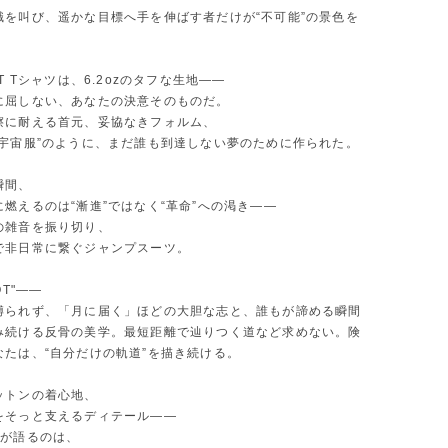
識を叫び、遥かな目標へ手を伸ばす者だけが“不可能”の景色を
。
OT Tシャツは、6.2ozのタフな生地――
に屈しない、あなたの決意そのものだ。
擦に耐える首元、妥協なきフォルム、
“宇宙服”のように、まだ誰も到達しない夢のために作られた。
瞬間、
燃えるのは“漸進”ではなく“革命”への渇き――
の雑音を振り切り、
で非日常に繋ぐジャンプスーツ。
OT"――
縛られず、「月に届く」ほどの大胆な志と、誰もが諦める瞬間
み続ける反骨の美学。最短距離で辿りつく道など求めない。険
なたは、“自分だけの軌道”を描き続ける。
ットンの着心地、
をそっと支えるディテール――
ツが語るのは、