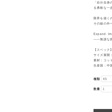
「自分自身
る勇敢な一
限界を描く
その線の外
Expand. Im
――無謀な
【スペック
サイズ展開：
素材：コット
生産国：中
種類
数量