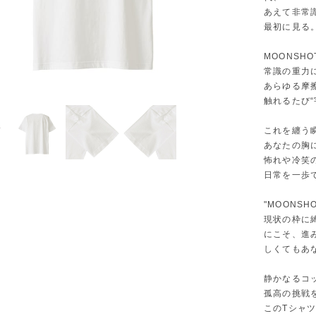
あえて非常
最初に見る
MOONSH
常識の重力
あらゆる摩
触れるたび
これを纏う
あなたの胸に
怖れや冷笑
日常を一歩
"MOONSH
現状の枠に
にこそ、進
しくてもあ
静かなるコ
孤高の挑戦
このTシャ