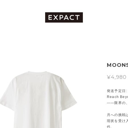
MOON
¥4,980
発送予定日: 2
Reach Beyo
――限界の
月への挑戦
現状を受け
代、