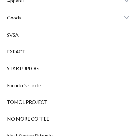
Apparel
Tシャツ
Goods
SVSA
EXPACT
STARTUPLOG
Founder's Circle
TOMOL PROJECT
NO MORE COFFEE
Next Startup Shizuoka