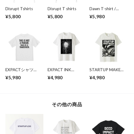
Disrupt Tshirts
Disrupt T shirts
Dawn T-shirt /
EXPACT
¥5,800
¥5,800
¥5,980
EXPACTシャツ
EXPACT INK
STARTUP MAKE
（THIS IS NOT A
SPLASH Tシャツ
WAVES T-shirt
¥5,980
¥4,980
¥4,980
PARADE. THIS IS A
TAKEOVER.）
その他の商品