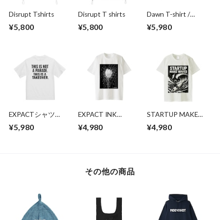
Disrupt Tshirts
Disrupt T shirts
Dawn T-shirt /
EXPACT
¥5,800
¥5,800
¥5,980
EXPACTシャツ
EXPACT INK
STARTUP MAKE
（THIS IS NOT A
SPLASH Tシャツ
WAVES T-shirt
¥5,980
¥4,980
¥4,980
PARADE. THIS IS A
TAKEOVER.）
その他の商品