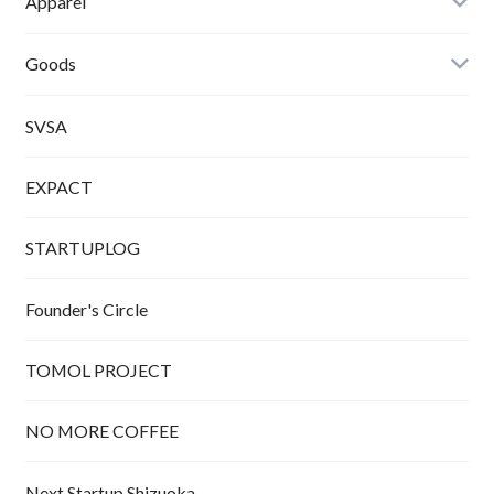
Apparel
Tシャツ
Goods
SVSA
EXPACT
STARTUPLOG
Founder's Circle
TOMOL PROJECT
NO MORE COFFEE
Next Startup Shizuoka